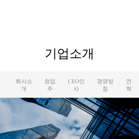
기업소개
회사소
창업
CEO인
경영방
연
개
주
사
침
혁