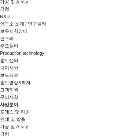
가공 및 A`ssy
금형
R&D
연구소 소개 / 연구실적
보유시험장비
인프라
주요설비
Production technology
홍보센터
공지사항
보도자료
홍보영상&책자
고객지원
문의사항
사업분야
프레스 및 타공
인쇄 및 압출
가공 및 A`ssy
금형